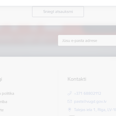
Sniegt atsauksmi
i
Kontakti
 politika
+371 68802112
E-pasts:
pasts@vugd.gov.lv
mība
Talejas iela 1, Rīga, LV-
te