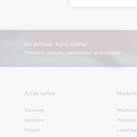
Esi pirmais, kurš uzzina!
Piesakies jaunumu saņemšanai savā e-pastā.
Kājene
Ātrās saites
Noderīg
Vakances
Privātuma
Iepirkumi
Piekļūsta
Projekti
Lapas kar