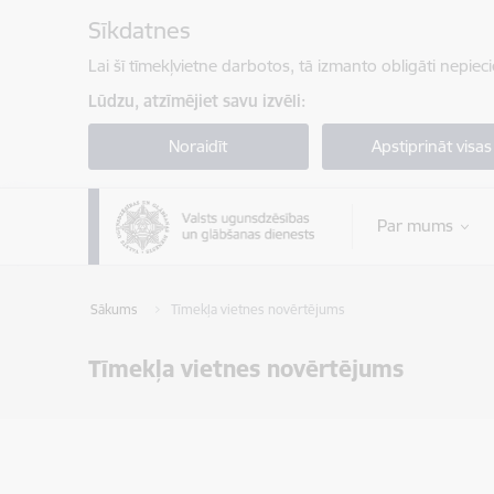
Pāriet uz lapas saturu
Sīkdatnes
Lai šī tīmekļvietne darbotos, tā izmanto obligāti nepiec
Lūdzu, atzīmējiet savu izvēli:
Noraidīt
Apstiprināt visas
Par mums
Sākums
Tīmekļa vietnes novērtējums
Tīmekļa vietnes novērtējums