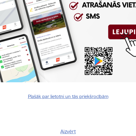
rivātuma politika
Plašāk par lietotni un tās priekšrocībām
Vai šī informācija bija noderīga?
Aizvērt