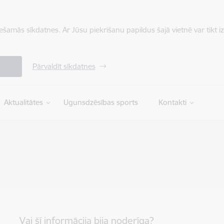
iešamās sīkdatnes. Ar Jūsu piekrišanu papildus šajā vietnē var tikt i
Pārvaldīt sīkdatnes
Aktualitātes
Ugunsdzēsības sports
Kontakti
Vai šī informācija bija noderīga?