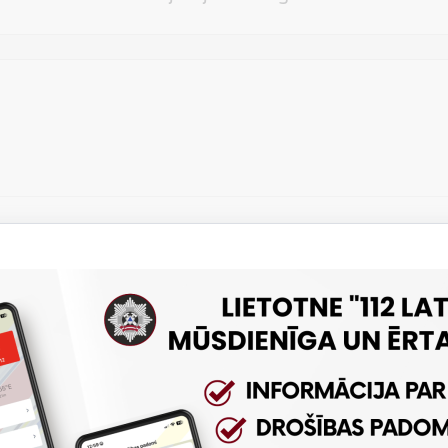
Vēlos atstāt savu e-pastu saziņai