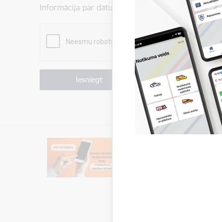
Informācija par datu apstrādi ir atrodama sadaļā:
P