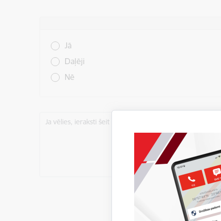
Vai šī informācija bija noderīga?
Jā
Daļēji
Nē
Ja vēlies, ieraksti šeit komentāru