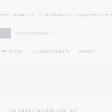
iešamās sīkdatnes. Ar Jūsu piekrišanu papildus šajā vietnē var tikt i
Pārvaldīt sīkdatnes
Aktualitātes
Ugunsdzēsības sports
Kontakti
Vai šī informācija bija noderīga?