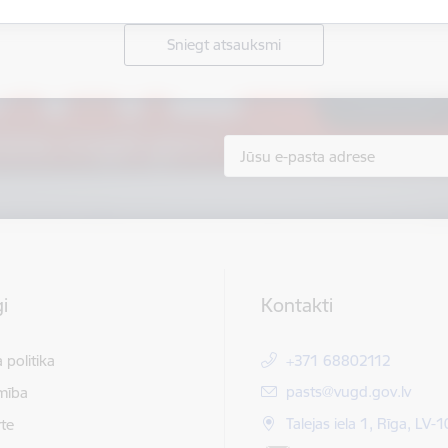
Sniegt atsauksmi
i
Kontakti
 politika
+371 68802112
E-pasts:
pasts@vugd.gov.lv
mība
Talejas iela 1, Rīga, LV-
te