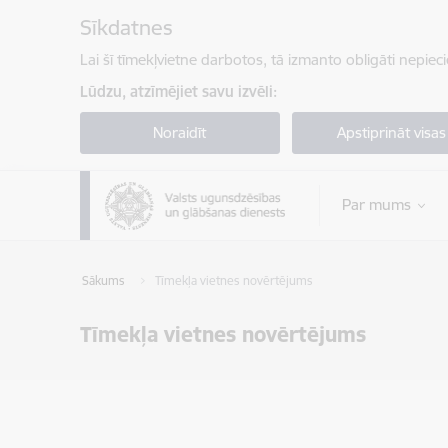
Pāriet uz lapas saturu
Sīkdatnes
Lai šī tīmekļvietne darbotos, tā izmanto obligāti nepiec
Lūdzu, atzīmējiet savu izvēli:
Noraidīt
Apstiprināt visas
Par mums
Sākums
Tīmekļa vietnes novērtējums
Tīmekļa vietnes novērtējums