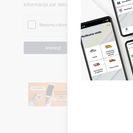
Informācija par datu apstrādi ir atrodama sadaļā:
P