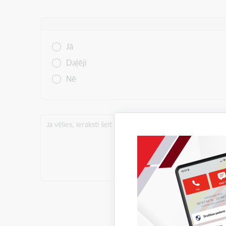
Vai šī informācija bija noderīga?
Jā
Daļēji
Nē
Ja vēlies, ieraksti šeit komentāru