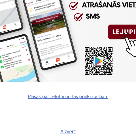
rivātuma politika
Plašāk par lietotni un tās priekšrocībām
Vai šī informācija bija noderīga?
Aizvērt