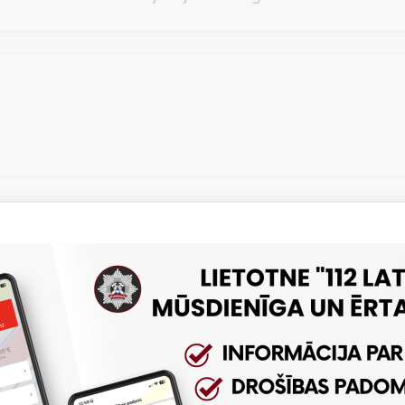
Vēlos atstāt savu e-pastu saziņai