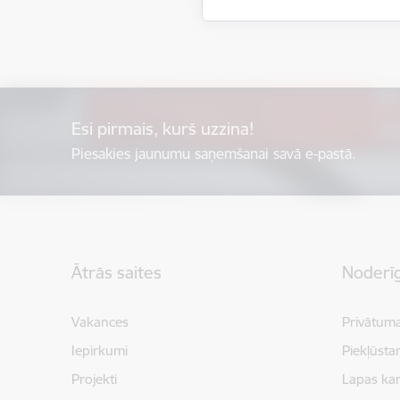
Esi pirmais, kurš uzzina!
Piesakies jaunumu saņemšanai savā e-pastā.
Kājene
Ātrās saites
Noderīg
Vakances
Privātuma
Iepirkumi
Piekļūsta
Projekti
Lapas kar