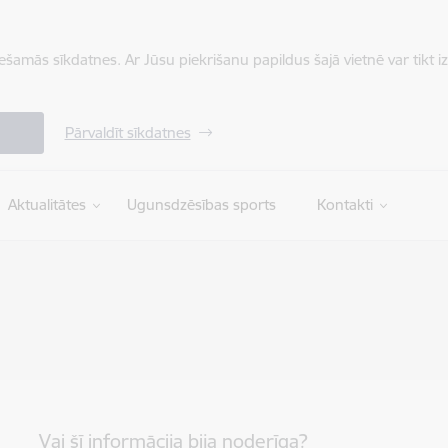
iešamās sīkdatnes. Ar Jūsu piekrišanu papildus šajā vietnē var tikt i
Pārvaldīt sīkdatnes
Aktualitātes
Ugunsdzēsības sports
Kontakti
Vai šī informācija bija noderīga?