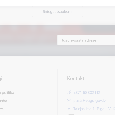
Sniegt atsauksmi
i
Kontakti
 politika
+371 68802112
E-pasts:
pasts@vugd.gov.lv
mība
Talejas iela 1, Rīga, LV-
te