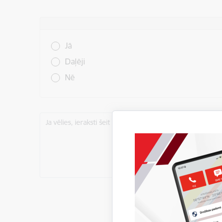
Vai šī informācija bija noderīga?
Jā
Daļēji
Nē
Ja vēlies, ieraksti šeit komentāru