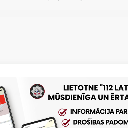
Vēlos atstāt savu e-pastu saziņai