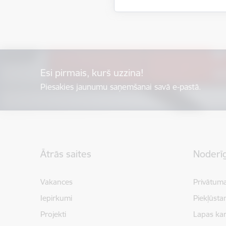
Esi pirmais, kurš uzzina!
Piesakies jaunumu saņemšanai savā e-pastā.
Kājene
Ātrās saites
Noderīg
Vakances
Privātuma
Iepirkumi
Piekļūsta
Projekti
Lapas kar