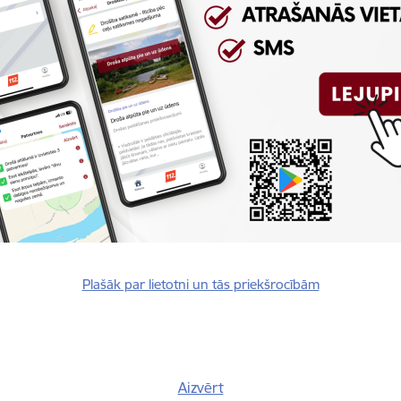
rivātuma politika
Plašāk par lietotni un tās priekšrocībām
Vai šī informācija bija noderīga?
Aizvērt