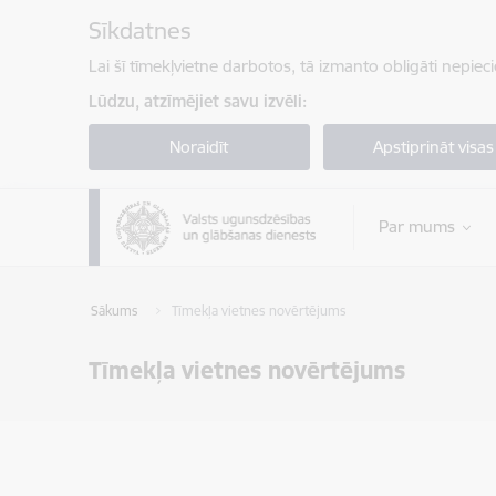
Pāriet uz lapas saturu
Sīkdatnes
Lai šī tīmekļvietne darbotos, tā izmanto obligāti nepiec
Lūdzu, atzīmējiet savu izvēli:
Noraidīt
Apstiprināt visas
Par mums
Sākums
Tīmekļa vietnes novērtējums
Tīmekļa vietnes novērtējums