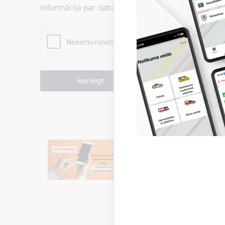
Informācija par datu apstrādi ir atrodama sadaļā:
P