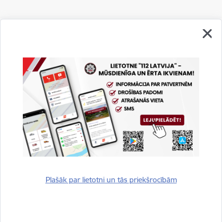
Vai šī informācija bija noderīga?
Sniegt atsauksmi
Plašāk par lietotni un tās priekšrocībām
Esi pirmais, kurš uzzina!