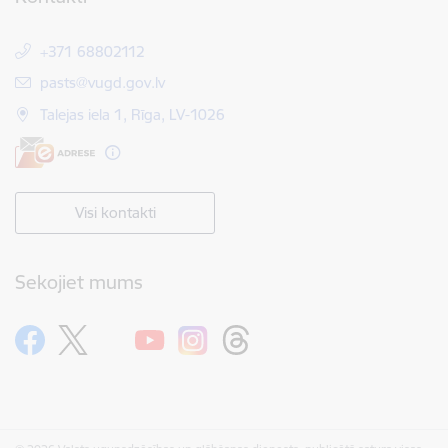
+371 68802112
E-pasts:
pasts@vugd.gov.lv
Talejas iela 1, Rīga, LV-1026
Visi kontakti
Sekojiet mums