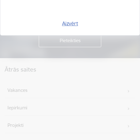
Piesakies jaunumu saņemšanai savā e-pastā.
Aizvērt
Kājene
Ātrās saites
Vakances
Iepirkumi
Projekti