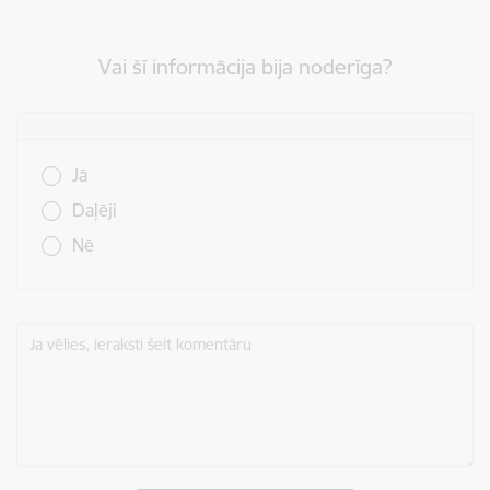
Vai šī informācija bija noderīga?
Vai šī informācija bija noderīga?
Jā
Daļēji
Nē
Ja vēlies, ieraksti šeit komentāru