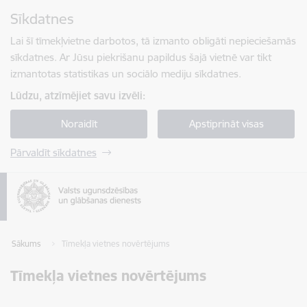
Pāriet uz lapas saturu
Sīkdatnes
Spied
lai meklētu
Enter
Lai šī tīmekļvietne darbotos, tā izmanto obligāti nepieciešamās
sīkdatnes. Ar Jūsu piekrišanu papildus šajā vietnē var tikt
izmantotas statistikas un sociālo mediju sīkdatnes.
Lūdzu, atzīmējiet savu izvēli:
Noraidīt
Apstiprināt visas
Pārvaldīt sīkdatnes
Sākums
Tīmekļa vietnes novērtējums
Tīmekļa vietnes novērtējums