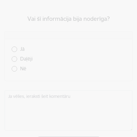
Vai šī informācija bija noderīga?
Vai šī informācija bija noderīga?
Jā
Daļēji
Nē
Ja vēlies, ieraksti šeit komentāru