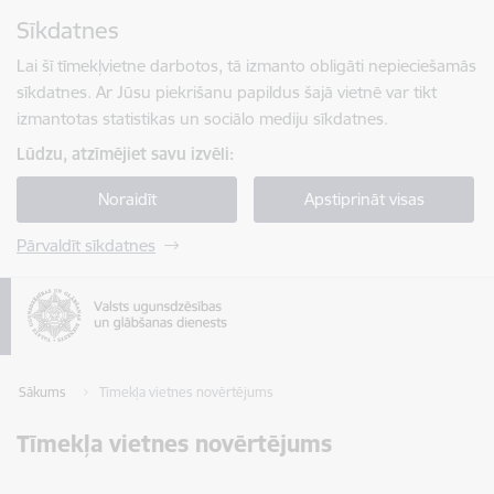
Pāriet uz lapas saturu
Sīkdatnes
Spied
lai meklētu
Enter
Lai šī tīmekļvietne darbotos, tā izmanto obligāti nepieciešamās
sīkdatnes. Ar Jūsu piekrišanu papildus šajā vietnē var tikt
izmantotas statistikas un sociālo mediju sīkdatnes.
Lūdzu, atzīmējiet savu izvēli:
Noraidīt
Apstiprināt visas
Pārvaldīt sīkdatnes
Sākums
Tīmekļa vietnes novērtējums
Tīmekļa vietnes novērtējums