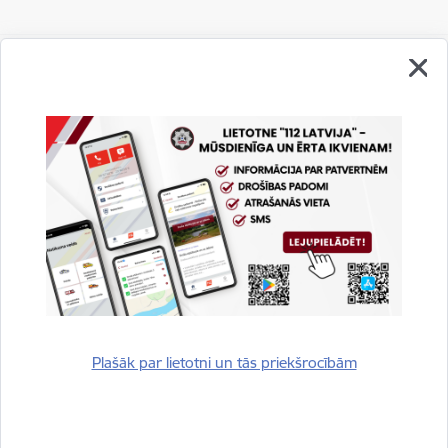
Vai šī informācija bija noderīga?
Sniegt atsauksmi
Plašāk par lietotni un tās priekšrocībām
Esi pirmais, kurš uzzina!