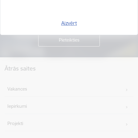
Piesakies jaunumu saņemšanai savā e-pastā.
Aizvērt
Kājene
Ātrās saites
Vakances
Iepirkumi
Projekti