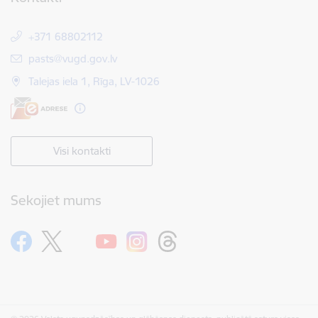
+371 68802112
E-pasts:
pasts@vugd.gov.lv
Talejas iela 1, Rīga, LV-1026
Visi kontakti
Sekojiet mums