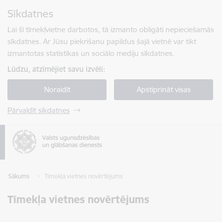
Pāriet uz lapas saturu
Sīkdatnes
Spied
lai meklētu
Enter
Lai šī tīmekļvietne darbotos, tā izmanto obligāti nepieciešamās
sīkdatnes. Ar Jūsu piekrišanu papildus šajā vietnē var tikt
izmantotas statistikas un sociālo mediju sīkdatnes.
Lūdzu, atzīmējiet savu izvēli:
Noraidīt
Apstiprināt visas
Pārvaldīt sīkdatnes
Sākums
Tīmekļa vietnes novērtējums
Tīmekļa vietnes novērtējums