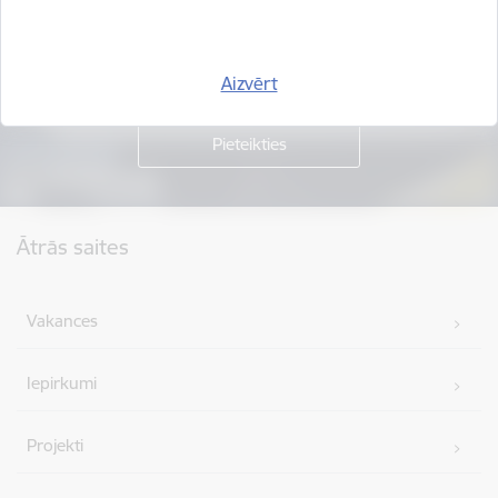
Piesakies jaunumu saņemšanai savā e-pastā.
Aizvērt
Kājene
Ātrās saites
Vakances
Iepirkumi
Projekti