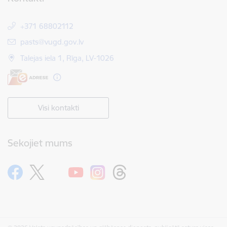
+371 68802112
E-pasts:
pasts@vugd.gov.lv
Talejas iela 1, Rīga, LV-1026
Visi kontakti
Sekojiet mums