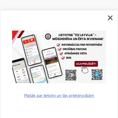
Vai šī informācija bija noderīga?
Sniegt atsauksmi
Plašāk par lietotni un tās priekšrocībām
Esi pirmais, kurš uzzina!