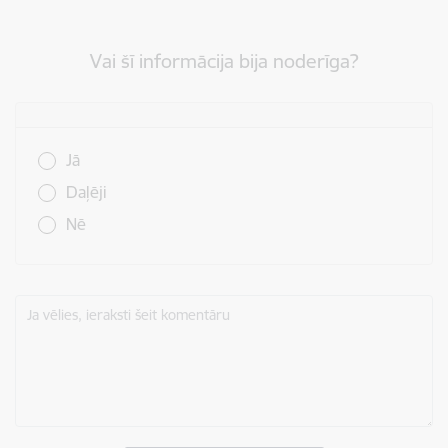
Vai šī informācija bija noderīga?
Vai šī informācija bija noderīga?
Jā
Daļēji
Nē
Ja vēlies, ieraksti šeit komentāru