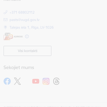
+371 68802112
E-pasts:
pasts@vugd.gov.lv
Talejas iela 1, Rīga, LV-1026
Visi kontakti
Sekojiet mums