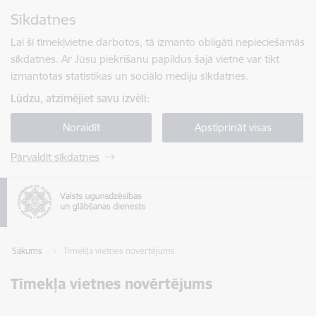
Pāriet uz lapas saturu
Sīkdatnes
Spied
lai meklētu
Enter
Lai šī tīmekļvietne darbotos, tā izmanto obligāti nepieciešamās
sīkdatnes. Ar Jūsu piekrišanu papildus šajā vietnē var tikt
izmantotas statistikas un sociālo mediju sīkdatnes.
Lūdzu, atzīmējiet savu izvēli:
Noraidīt
Apstiprināt visas
Pārvaldīt sīkdatnes
Sākums
Tīmekļa vietnes novērtējums
Tīmekļa vietnes novērtējums