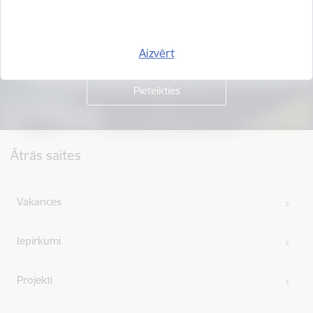
Piesakies jaunumu saņemšanai savā e-pastā.
Aizvērt
Kājene
Ātrās saites
Vakances
Iepirkumi
Projekti