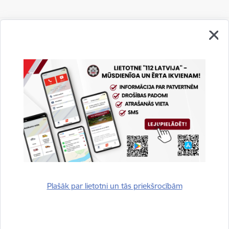
Vai šī informācija bija noderīga?
Sniegt atsauksmi
Plašāk par lietotni un tās priekšrocībām
Esi pirmais, kurš uzzina!