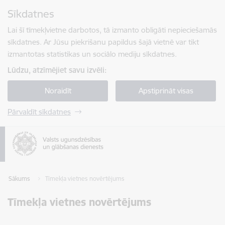
Pāriet uz lapas saturu
Sīkdatnes
Spied
lai meklētu
Enter
Lai šī tīmekļvietne darbotos, tā izmanto obligāti nepieciešamās
sīkdatnes. Ar Jūsu piekrišanu papildus šajā vietnē var tikt
izmantotas statistikas un sociālo mediju sīkdatnes.
Lūdzu, atzīmējiet savu izvēli:
Noraidīt
Apstiprināt visas
Pārvaldīt sīkdatnes
Sākums
Tīmekļa vietnes novērtējums
Tīmekļa vietnes novērtējums