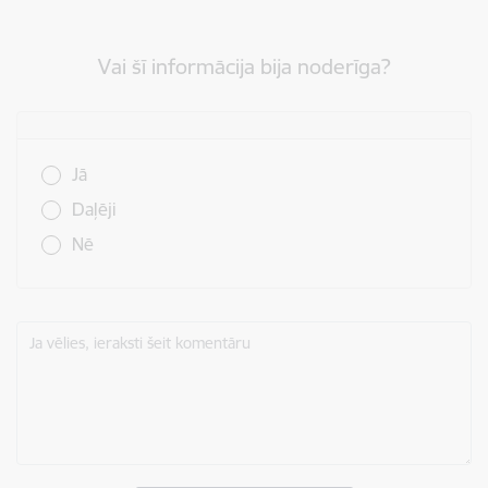
Vai šī informācija bija noderīga?
Vai šī informācija bija noderīga?
Jā
Daļēji
Nē
Ja vēlies, ieraksti šeit komentāru