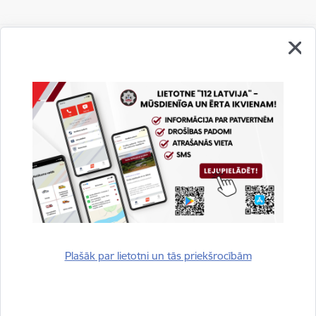
Vai šī informācija bija noderīga?
Sniegt atsauksmi
Plašāk par lietotni un tās priekšrocībām
Esi pirmais, kurš uzzina!