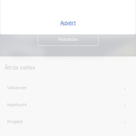
Piesakies jaunumu saņemšanai savā e-pastā.
Aizvērt
Kājene
Ātrās saites
Vakances
Iepirkumi
Projekti