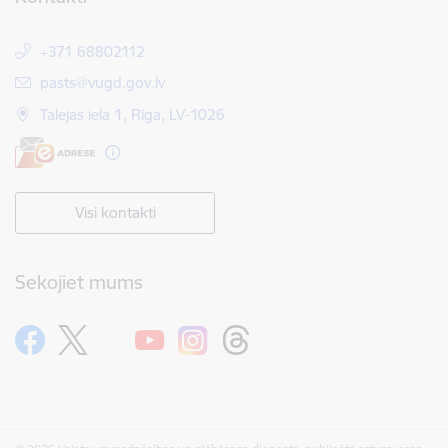
+371 68802112
E-pasts:
pasts@vugd.gov.lv
Talejas iela 1, Rīga, LV-1026
Visi kontakti
Sekojiet mums