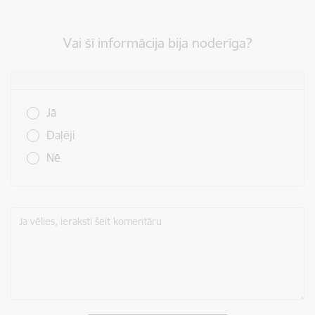
Vai šī informācija bija noderīga?
Vai šī informācija bija noderīga?
Jā
Daļēji
Nē
Ja vēlies, ieraksti šeit komentāru