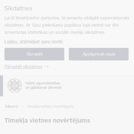
Pāriet uz lapas saturu
Sīkdatnes
Spied
lai meklētu
Enter
Lai šī tīmekļvietne darbotos, tā izmanto obligāti nepieciešamās
sīkdatnes. Ar Jūsu piekrišanu papildus šajā vietnē var tikt
izmantotas statistikas un sociālo mediju sīkdatnes.
Lūdzu, atzīmējiet savu izvēli:
Noraidīt
Apstiprināt visas
Pārvaldīt sīkdatnes
Sākums
Tīmekļa vietnes novērtējums
Tīmekļa vietnes novērtējums