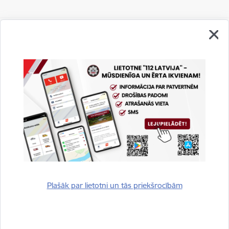
Vai šī informācija bija noderīga?
Sniegt atsauksmi
Plašāk par lietotni un tās priekšrocībām
Esi pirmais, kurš uzzina!