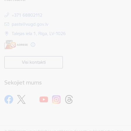
+371 68802112
E-pasts:
pasts@vugd.gov.lv
Talejas iela 1, Rīga, LV-1026
Visi kontakti
Sekojiet mums