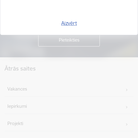
Piesakies jaunumu saņemšanai savā e-pastā.
Aizvērt
Kājene
Ātrās saites
Vakances
Iepirkumi
Projekti