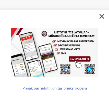
Vai šī informācija bija noderīga?
Sniegt atsauksmi
Plašāk par lietotni un tās priekšrocībām
Esi pirmais, kurš uzzina!