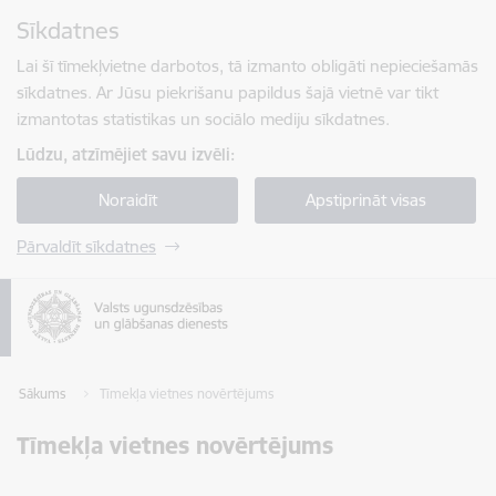
Pāriet uz lapas saturu
Sīkdatnes
Spied
lai meklētu
Enter
Lai šī tīmekļvietne darbotos, tā izmanto obligāti nepieciešamās
sīkdatnes. Ar Jūsu piekrišanu papildus šajā vietnē var tikt
izmantotas statistikas un sociālo mediju sīkdatnes.
Lūdzu, atzīmējiet savu izvēli:
Noraidīt
Apstiprināt visas
Pārvaldīt sīkdatnes
Sākums
Tīmekļa vietnes novērtējums
Tīmekļa vietnes novērtējums