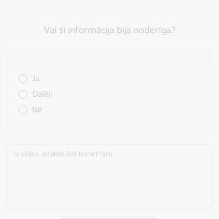
Vai šī informācija bija noderīga?
Vai šī informācija bija noderīga?
Jā
Daļēji
Nē
Ja vēlies, ieraksti šeit komentāru