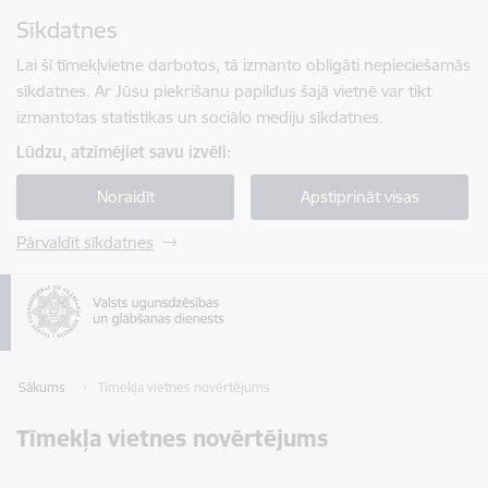
Pāriet uz lapas saturu
Sīkdatnes
Spied
lai meklētu
Enter
Lai šī tīmekļvietne darbotos, tā izmanto obligāti nepieciešamās
sīkdatnes. Ar Jūsu piekrišanu papildus šajā vietnē var tikt
izmantotas statistikas un sociālo mediju sīkdatnes.
Lūdzu, atzīmējiet savu izvēli:
Noraidīt
Apstiprināt visas
Pārvaldīt sīkdatnes
Sākums
Tīmekļa vietnes novērtējums
Tīmekļa vietnes novērtējums