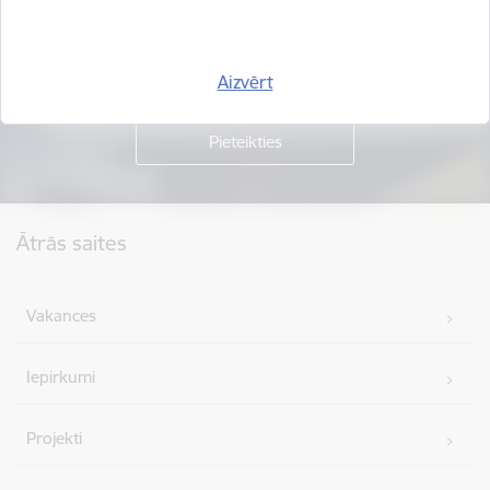
Piesakies jaunumu saņemšanai savā e-pastā.
Aizvērt
Kājene
Ātrās saites
Vakances
Iepirkumi
Projekti