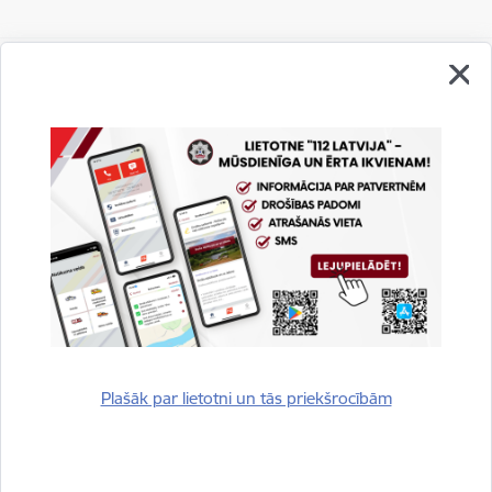
Vai šī informācija bija noderīga?
Sniegt atsauksmi
Plašāk par lietotni un tās priekšrocībām
Esi pirmais, kurš uzzina!