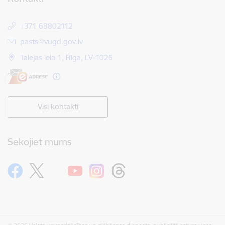
+371 68802112
E-pasts:
pasts@vugd.gov.lv
Talejas iela 1, Rīga, LV-1026
Visi kontakti
Sekojiet mums