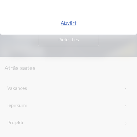
Piesakies jaunumu saņemšanai savā e-pastā.
Aizvērt
Kājene
Ātrās saites
Vakances
Iepirkumi
Projekti