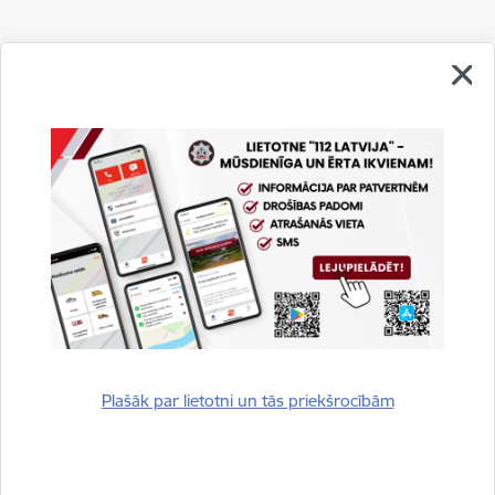
Vai šī informācija bija noderīga?
Sniegt atsauksmi
Plašāk par lietotni un tās priekšrocībām
Esi pirmais, kurš uzzina!