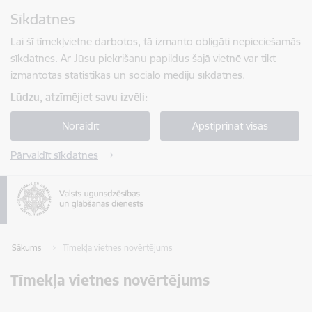
Pāriet uz lapas saturu
Sīkdatnes
Spied
lai meklētu
Enter
Lai šī tīmekļvietne darbotos, tā izmanto obligāti nepieciešamās
sīkdatnes. Ar Jūsu piekrišanu papildus šajā vietnē var tikt
izmantotas statistikas un sociālo mediju sīkdatnes.
Lūdzu, atzīmējiet savu izvēli:
Noraidīt
Apstiprināt visas
Pārvaldīt sīkdatnes
Sākums
Tīmekļa vietnes novērtējums
Tīmekļa vietnes novērtējums