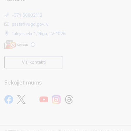
+371 68802112
E-pasts:
pasts@vugd.gov.lv
Talejas iela 1, Rīga, LV-1026
Visi kontakti
Sekojiet mums