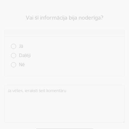
Vai šī informācija bija noderīga?
Vai šī informācija bija noderīga?
Jā
Daļēji
Nē
Ja vēlies, ieraksti šeit komentāru