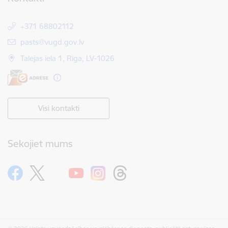
+371 68802112
E-pasts:
pasts@vugd.gov.lv
Talejas iela 1, Rīga, LV-1026
Visi kontakti
Sekojiet mums