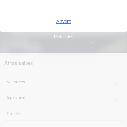
Piesakies jaunumu saņemšanai savā e-pastā.
Aizvērt
Kājene
Ātrās saites
Vakances
Iepirkumi
Projekti