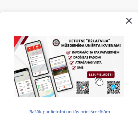
Vai šī informācija bija noderīga?
Sniegt atsauksmi
Plašāk par lietotni un tās priekšrocībām
Esi pirmais, kurš uzzina!