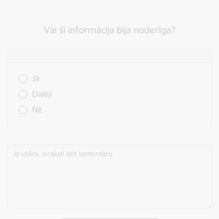
Vai šī informācija bija noderīga?
Vai šī informācija bija noderīga?
Jā
Daļēji
Nē
Ja vēlies, ieraksti šeit komentāru