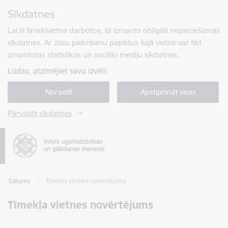
Pāriet uz lapas saturu
Sīkdatnes
Spied
lai meklētu
Enter
Lai šī tīmekļvietne darbotos, tā izmanto obligāti nepieciešamās
sīkdatnes. Ar Jūsu piekrišanu papildus šajā vietnē var tikt
izmantotas statistikas un sociālo mediju sīkdatnes.
Lūdzu, atzīmējiet savu izvēli:
Noraidīt
Apstiprināt visas
Pārvaldīt sīkdatnes
Sākums
Tīmekļa vietnes novērtējums
Tīmekļa vietnes novērtējums