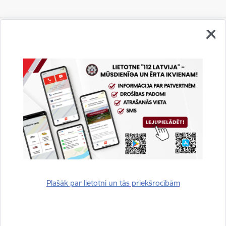
Vai šī informācija bija noderīga?
Sniegt atsauksmi
Plašāk par lietotni un tās priekšrocībām
Esi pirmais, kurš uzzina!