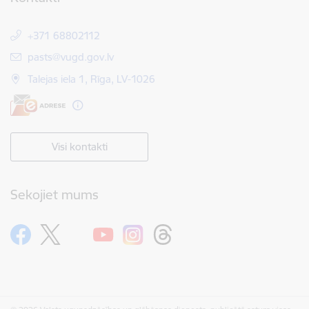
+371 68802112
E-pasts:
pasts@vugd.gov.lv
Talejas iela 1, Rīga, LV-1026
Visi kontakti
Sekojiet mums