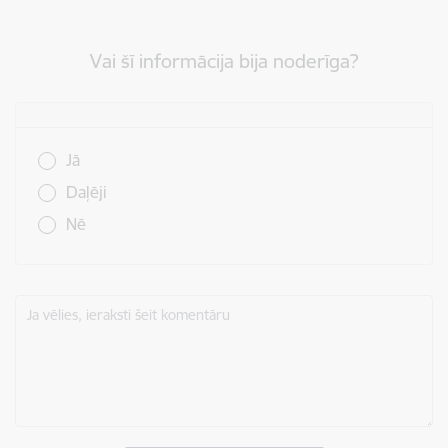
Vai šī informācija bija noderīga?
Vai šī informācija bija noderīga?
Jā
Daļēji
Nē
Ja vēlies, ieraksti šeit komentāru