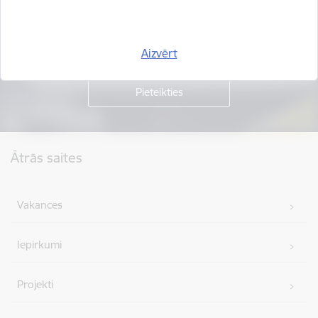
Piesakies jaunumu saņemšanai savā e-pastā.
Aizvērt
Kājene
Ātrās saites
Vakances
Iepirkumi
Projekti