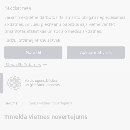
Pāriet uz lapas saturu
Sīkdatnes
Spied
lai meklētu
Enter
Lai šī tīmekļvietne darbotos, tā izmanto obligāti nepieciešamās
sīkdatnes. Ar Jūsu piekrišanu papildus šajā vietnē var tikt
izmantotas statistikas un sociālo mediju sīkdatnes.
Lūdzu, atzīmējiet savu izvēli:
Noraidīt
Apstiprināt visas
Pārvaldīt sīkdatnes
Sākums
Tīmekļa vietnes novērtējums
Tīmekļa vietnes novērtējums