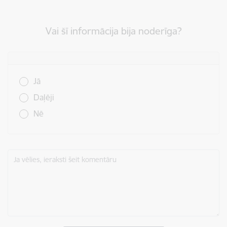
Vai šī informācija bija noderīga?
Vai šī informācija bija noderīga?
Jā
Daļēji
Nē
Ja vēlies, ieraksti šeit komentāru