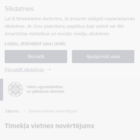
Pāriet uz lapas saturu
Sīkdatnes
Spied
lai meklētu
Enter
Lai šī tīmekļvietne darbotos, tā izmanto obligāti nepieciešamās
sīkdatnes. Ar Jūsu piekrišanu papildus šajā vietnē var tikt
izmantotas statistikas un sociālo mediju sīkdatnes.
Lūdzu, atzīmējiet savu izvēli:
Noraidīt
Apstiprināt visas
Pārvaldīt sīkdatnes
Sākums
Tīmekļa vietnes novērtējums
Tīmekļa vietnes novērtējums