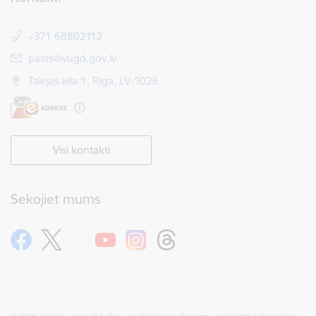
+371 68802112
E-pasts:
pasts@vugd.gov.lv
Talejas iela 1, Rīga, LV-1026
Visi kontakti
Sekojiet mums