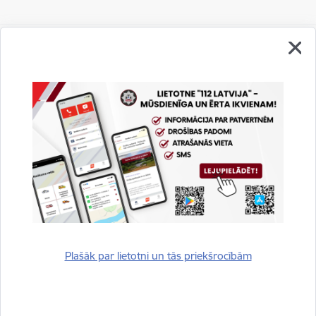
Vai šī informācija bija noderīga?
Sniegt atsauksmi
Plašāk par lietotni un tās priekšrocībām
Esi pirmais, kurš uzzina!