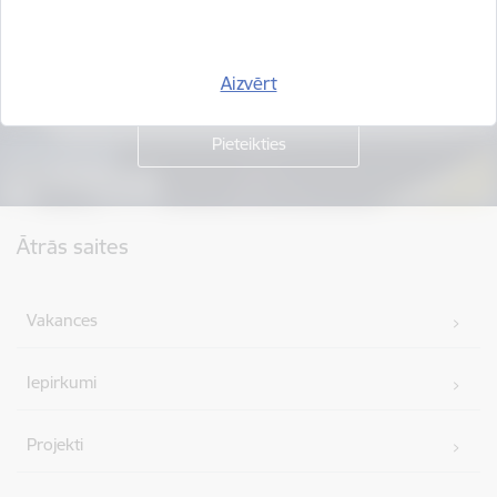
Piesakies jaunumu saņemšanai savā e-pastā.
Aizvērt
Kājene
Ātrās saites
Vakances
Iepirkumi
Projekti