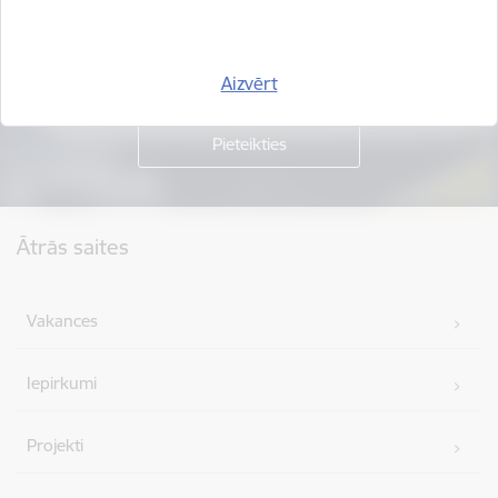
Piesakies jaunumu saņemšanai savā e-pastā.
Aizvērt
Kājene
Ātrās saites
Vakances
Iepirkumi
Projekti