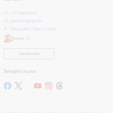
+371 68802112
E-pasts:
pasts@vugd.gov.lv
Talejas iela 1, Rīga, LV-1026
Visi kontakti
Sekojiet mums