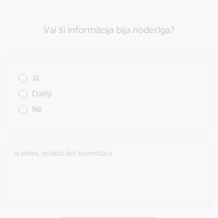
Vai šī informācija bija noderīga?
Vai šī informācija bija noderīga?
Jā
Daļēji
Nē
Ja vēlies, ieraksti šeit komentāru