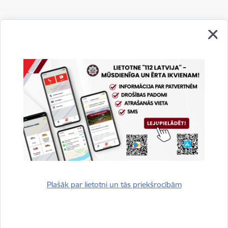
Vai šī informācija bija noderīga?
Sniegt atsauksmi
Plašāk par lietotni un tās priekšrocībām
Esi pirmais, kurš uzzina!