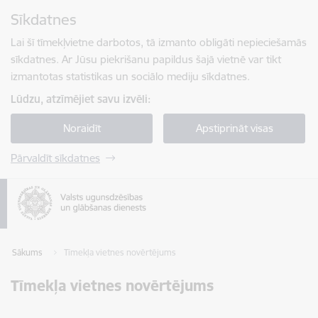
Pāriet uz lapas saturu
Sīkdatnes
Spied
lai meklētu
Enter
Lai šī tīmekļvietne darbotos, tā izmanto obligāti nepieciešamās
sīkdatnes. Ar Jūsu piekrišanu papildus šajā vietnē var tikt
izmantotas statistikas un sociālo mediju sīkdatnes.
Lūdzu, atzīmējiet savu izvēli:
Noraidīt
Apstiprināt visas
Pārvaldīt sīkdatnes
Sākums
Tīmekļa vietnes novērtējums
Tīmekļa vietnes novērtējums