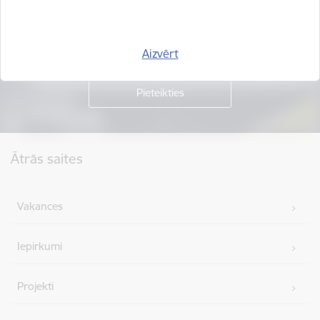
Piesakies jaunumu saņemšanai savā e-pastā.
Aizvērt
Kājene
Ātrās saites
Vakances
Iepirkumi
Projekti