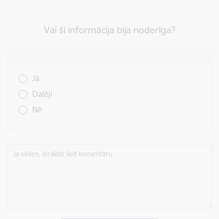
Vai šī informācija bija noderīga?
Vai šī informācija bija noderīga?
Jā
Daļēji
Nē
Ja vēlies, ieraksti šeit komentāru