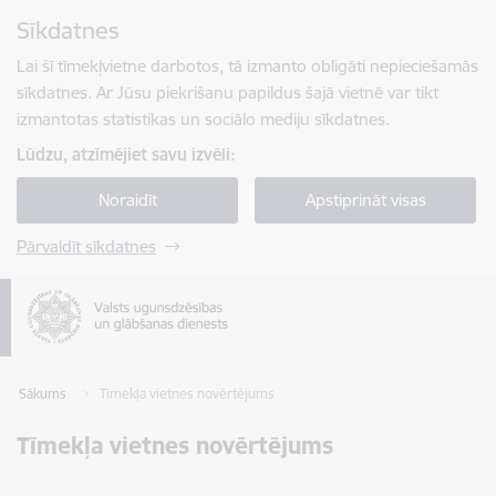
Pāriet uz lapas saturu
Sīkdatnes
Spied
lai meklētu
Enter
Lai šī tīmekļvietne darbotos, tā izmanto obligāti nepieciešamās
sīkdatnes. Ar Jūsu piekrišanu papildus šajā vietnē var tikt
izmantotas statistikas un sociālo mediju sīkdatnes.
Lūdzu, atzīmējiet savu izvēli:
Noraidīt
Apstiprināt visas
Pārvaldīt sīkdatnes
Sākums
Tīmekļa vietnes novērtējums
Tīmekļa vietnes novērtējums