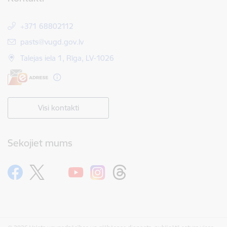
+371 68802112
E-pasts:
pasts@vugd.gov.lv
Talejas iela 1, Rīga, LV-1026
Visi kontakti
Sekojiet mums