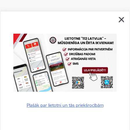
Vai šī informācija bija noderīga?
Sniegt atsauksmi
Plašāk par lietotni un tās priekšrocībām
Esi pirmais, kurš uzzina!